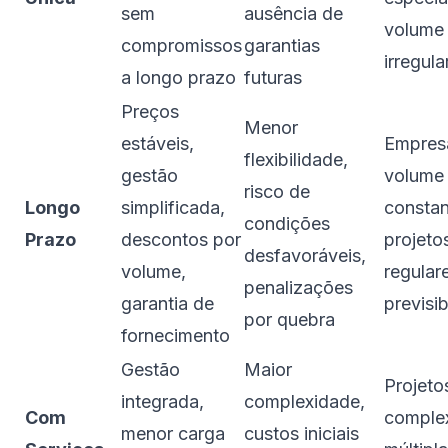
sem
ausência de
volume
compromissos
garantias
irregula
a longo prazo
futuras
Preços
Menor
estáveis,
Empres
flexibilidade,
gestão
volume
risco de
Longo
simplificada,
constan
condições
Prazo
descontos por
projeto
desfavoráveis,
volume,
regular
penalizações
garantia de
previsib
por quebra
fornecimento
Gestão
Maior
Projeto
integrada,
complexidade,
Com
comple
menor carga
custos iniciais