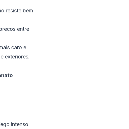
não resiste bem
preços entre
mais caro e
e exteriores.
anato
áfego intenso