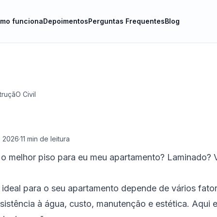
mo funciona
Depoimentos
Perguntas Frequentes
Blog
ruçãO Civil
e 2026
·
11
min de leitura
o melhor piso para eu meu apartamento? Laminado? Vi
o ideal para o seu apartamento depende de vários fato
esistência à água, custo, manutenção e estética. Aqui