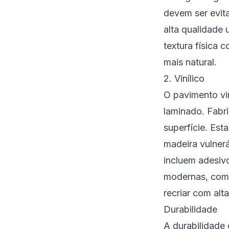
devem ser evit
alta qualidade 
textura física 
mais natural.
2. Vinílico
O pavimento vin
laminado. Fabr
superfície. Es
madeira vulner
incluem adesivo
modernas, como
recriar com alt
Durabilidade
A durabilidade 