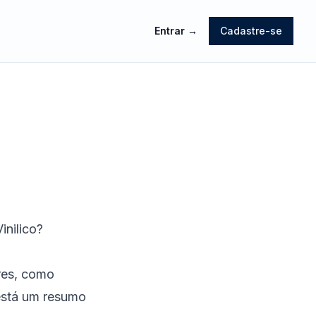
Entrar
→
Cadastre-se
nilico?
res, como
 está um resumo