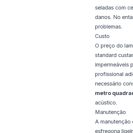
seladas com ce
danos. No enta
problemas.
Custo
O preço do lami
standard custa
impermeáveis p
profissional ad
necessário con
metro quadra
acústico.
Manutenção
A manutenção d
esfregona lige