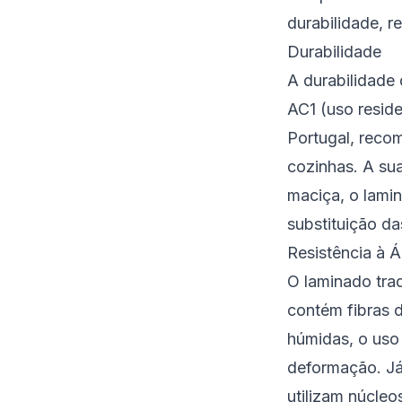
durabilidade, r
Durabilidade
A durabilidade 
AC1 (uso reside
Portugal, rec
cozinhas. A sua
maciça, o lami
substituição da
Resistência à 
O laminado tra
contém fibras 
húmidas, o uso
deformação. Já
utilizam núcle