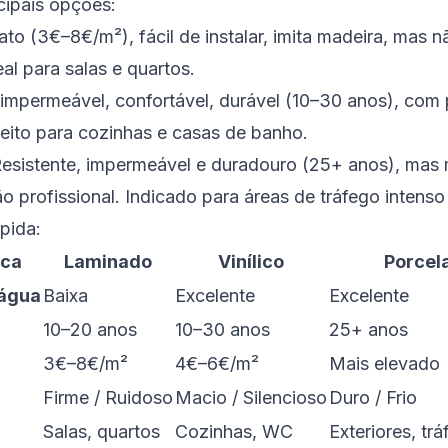
cipais opções:
rato (3€–8€/m²), fácil de instalar, imita madeira, mas 
al para salas e quartos.
impermeável, confortável, durável (10–30 anos), com 
eito para cozinhas e casas de banho.
Resistente, impermeável e duradouro (25+ anos), mas 
ão profissional. Indicado para áreas de tráfego intenso 
pida:
ica
Laminado
Vinílico
Porcel
 água
Baixa
Excelente
Excelente
10–20 anos
10–30 anos
25+ anos
3€–8€/m²
4€–6€/m²
Mais elevado
Firme / Ruidoso
Macio / Silencioso
Duro / Frio
Salas, quartos
Cozinhas, WC
Exteriores, tr