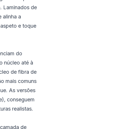
e. Laminados de
 alinha a
 aspeto e toque
renciam do
o núcleo até à
leo de fibra de
ção mais comuns
que. As versões
le), conseguem
uras realistas.
a camada de