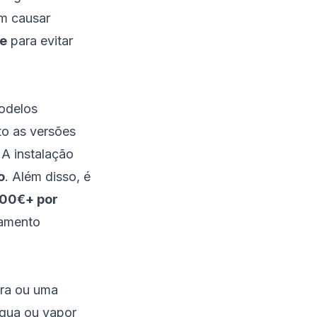
em causar
te
para evitar
modelos
to as versões
 A instalação
o
. Além disso, é
,00€+ por
lamento
bra ou uma
gua ou vapor